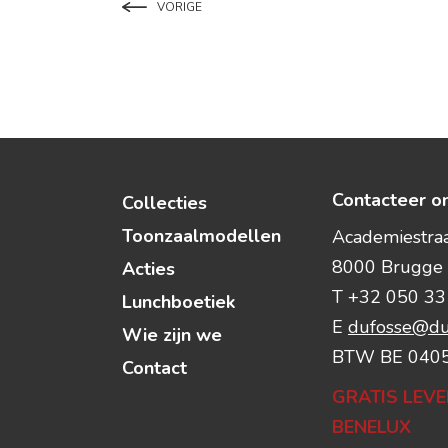
VORIGE
Contacteer o
Collecties
Toonzaalmodellen
Academiestraat
8000 Brugge
Acties
T +32 050 33
Lunchboetiek
E
dufosse@du
Wie zijn we
BTW BE 040
Contact
GRATIS LEVE
BENELUX