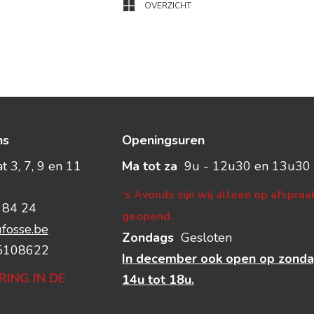
OVERZICHT
ns
Openingsuren
 3, 7, 9 en 11
Ma tot za
9u - 12u30 en 13u30 
's Avonds zijn wij alleen op afspraa
 84 24
geopend.
fosse.be
Zondags
Gesloten
5108622
In december ook open op zonda
RING IN DE
14u tot 18u.