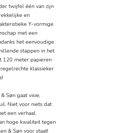
er twijfel één van zijn
ekkelijke en
kteristieke Y-vormige
manschap met een
Ondanks het eenvoudige
chillende stappen in het
uit 120 meter papieren
regelrechte klassieker
s!
& Søn gaat visie,
. Niet voor niets dat
et een verhaal.
n hoge kwaliteit tegen
sen & Søn voor staat!