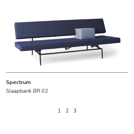
Spectrum
Slaapbank BR 02
1
2
3